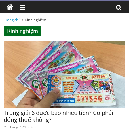
/
Trang chủ
Kinh nghiệm
Kinh nghiệm
Trúng giải 6 được bao nhiêu tiền? Có phải
đóng thuế không?
Tháng 7 24, 2023