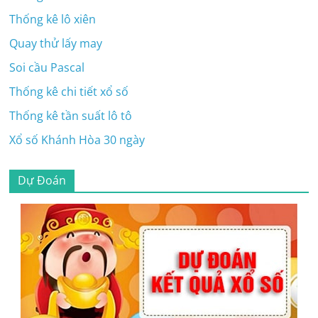
Thống kê lô xiên
Quay thử lấy may
Soi cầu Pascal
Thống kê chi tiết xổ số
Thống kê tần suất lô tô
Xổ số Khánh Hòa 30 ngày
Dự Đoán