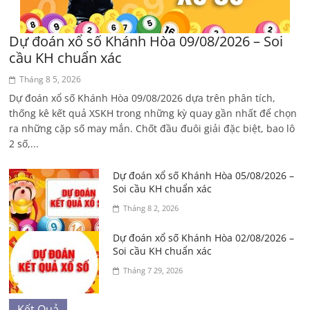
Dự đoán xổ số Khánh Hòa 09/08/2026 – Soi
cầu KH chuẩn xác
Tháng 8 5, 2026
Dự đoán xổ số Khánh Hòa 09/08/2026 dựa trên phân tích,
thống kê kết quả XSKH trong những kỳ quay gần nhất để chọn
ra những cặp số may mắn. Chốt đầu đuôi giải đặc biệt, bao lô
2 số,...
Dự đoán xổ số Khánh Hòa 05/08/2026 –
Soi cầu KH chuẩn xác
Tháng 8 2, 2026
Dự đoán xổ số Khánh Hòa 02/08/2026 –
Soi cầu KH chuẩn xác
Tháng 7 29, 2026
Kết Quả