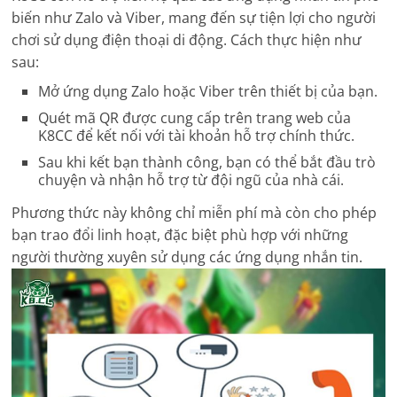
biến như Zalo và Viber, mang đến sự tiện lợi cho người
chơi sử dụng điện thoại di động. Cách thực hiện như
sau:
Mở ứng dụng Zalo hoặc Viber trên thiết bị của bạn.
Quét mã QR được cung cấp trên trang web của
K8CC để kết nối với tài khoản hỗ trợ chính thức.
Sau khi kết bạn thành công, bạn có thể bắt đầu trò
chuyện và nhận hỗ trợ từ đội ngũ của nhà cái.
Phương thức này không chỉ miễn phí mà còn cho phép
bạn trao đổi linh hoạt, đặc biệt phù hợp với những
người thường xuyên sử dụng các ứng dụng nhắn tin.