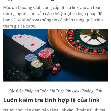
Mặc dù Choáng Club cung cấp nhiều link vào an toàn,
nhưng người chơi vẫn cần chú ý một số biện pháp để
bảo vệ tài khoản và thông tin cá nhân trong quá trình
tham gia cá cược.
Các Biện Pháp An Toàn Khi Truy Cập Link Choáng Club
Luôn kiểm tra tính hợp lệ của link
Người chơi cần đảm bảo rằng link vào Choáng Club mà