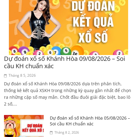
Dự đoán xổ số Khánh Hòa 09/08/2026 – Soi
cầu KH chuẩn xác
Tháng 8 5, 2026
Dự đoán xổ số Khánh Hòa 09/08/2026 dựa trên phân tích,
thống kê kết quả XSKH trong những kỳ quay gần nhất để chọn
ra những cặp số may mắn. Chốt đầu đuôi giải đặc biệt, bao lô
2 số,...
Dự đoán xổ số Khánh Hòa 05/08/2026 –
Soi cầu KH chuẩn xác
Tháng 8 2, 2026