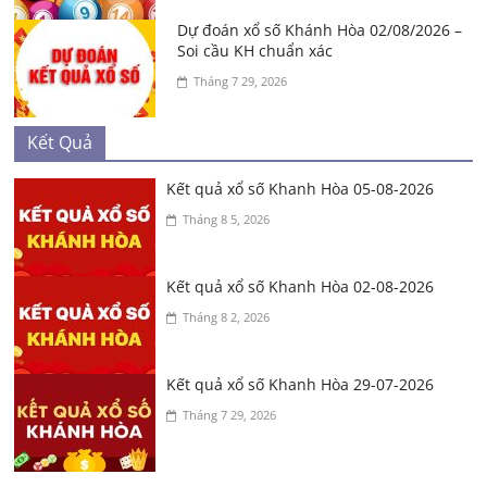
Dự đoán xổ số Khánh Hòa 02/08/2026 –
Soi cầu KH chuẩn xác
Tháng 7 29, 2026
Kết Quả
Kết quả xổ số Khanh Hòa 05-08-2026
Tháng 8 5, 2026
Kết quả xổ số Khanh Hòa 02-08-2026
Tháng 8 2, 2026
Kết quả xổ số Khanh Hòa 29-07-2026
Tháng 7 29, 2026