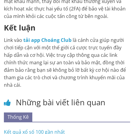
mật khẩu mạnh, thay đổi mật khẩu thường xuyên và
kích hoạt xác thực hai yếu tố (2FA) để bảo vệ tài khoản
của mình khỏi các cuộc tấn công từ bên ngoài.
Kết luận
Link vào
tải app Choáng Club
là cánh cửa giúp người
chơi tiếp cận với một thế giới cá cược trực tuyến đầy
hấp dẫn và cơ hội. Việc truy cập thông qua các link
chính thức mang lại sự an toàn và bảo mật, đồng thời
đảm bảo rằng bạn sẽ không bỏ lỡ bất kỳ cơ hội nào để
tham gia các trò chơi và chương trình khuyến mãi của
nhà cái.
Những bài viết liên quan
Thống Kê
Kết quả xổ số 100 gần nhất