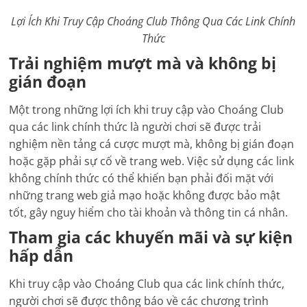
Lợi Ích Khi Truy Cập Choáng Club Thông Qua Các Link Chính
Thức
Trải nghiệm mượt mà và không bị
gián đoạn
Một trong những lợi ích khi truy cập vào Choáng Club
qua các link chính thức là người chơi sẽ được trải
nghiệm nền tảng cá cược mượt mà, không bị gián đoạn
hoặc gặp phải sự cố về trang web. Việc sử dụng các link
không chính thức có thể khiến bạn phải đối mặt với
những trang web giả mạo hoặc không được bảo mật
tốt, gây nguy hiểm cho tài khoản và thông tin cá nhân.
Tham gia các khuyến mãi và sự kiện
hấp dẫn
Khi truy cập vào Choáng Club qua các link chính thức,
người chơi sẽ được thông báo về các chương trình