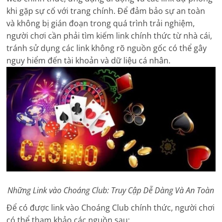
khi gặp sự cố với trang chính. Để đảm bảo sự an toàn
và không bị gián đoạn trong quá trình trải nghiệm,
người chơi cần phải tìm kiếm link chính thức từ nhà cái,
tránh sử dụng các link không rõ nguồn gốc có thể gây
nguy hiểm đến tài khoản và dữ liệu cá nhân.
Những Link vào Choáng Club: Truy Cập Dễ Dàng Và An Toàn
Để có được link vào Choáng Club chính thức, người chơi
có thể tham khảo các nguồn sau: