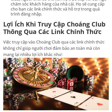
chăm sóc khách hàng của nhà cái. Họ sẽ cung cấp
cho bạn các link chính thức và hỗ trợ trong quá
trình đăng nhập.
Lợi Ích Khi Truy Cập Choáng Club
Thông Qua Các Link Chính Thức
Việc truy cập vào Choáng Club qua các link chính thức
không chỉ giúp người chơi đảm bảo an toàn mà còn
mang lại nhiều lợi ích khác như: