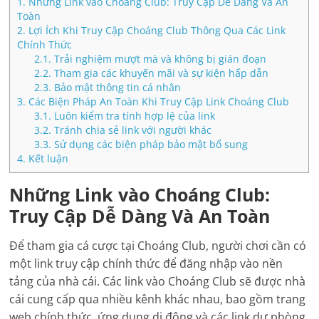
1.
Những Link vào Choáng Club: Truy Cập Dễ Dàng Và An
Toàn
2.
Lợi Ích Khi Truy Cập Choáng Club Thông Qua Các Link
Chính Thức
2.1.
Trải nghiệm mượt mà và không bị gián đoạn
2.2.
Tham gia các khuyến mãi và sự kiện hấp dẫn
2.3.
Bảo mật thông tin cá nhân
3.
Các Biện Pháp An Toàn Khi Truy Cập Link Choáng Club
3.1.
Luôn kiểm tra tính hợp lệ của link
3.2.
Tránh chia sẻ link với người khác
3.3.
Sử dụng các biện pháp bảo mật bổ sung
4.
Kết luận
Những Link vào Choáng Club:
Truy Cập Dễ Dàng Và An Toàn
Để tham gia cá cược tại Choáng Club, người chơi cần có
một link truy cập chính thức để đăng nhập vào nền
tảng của nhà cái. Các link vào Choáng Club sẽ được nhà
cái cung cấp qua nhiều kênh khác nhau, bao gồm trang
web chính thức, ứng dụng di động và các link dự phòng