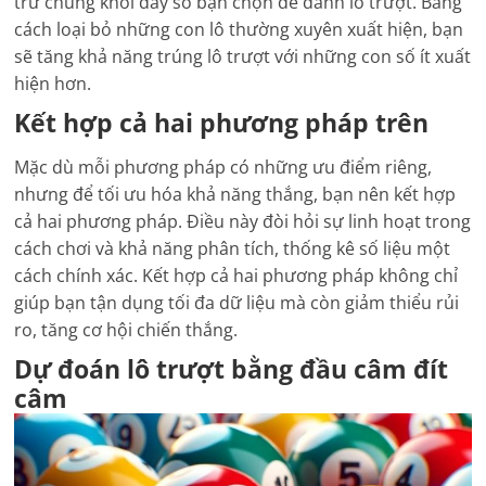
trừ chúng khỏi dãy số bạn chọn để đánh lô trượt. Bằng
cách loại bỏ những con lô thường xuyên xuất hiện, bạn
sẽ tăng khả năng trúng lô trượt với những con số ít xuất
hiện hơn.
Kết hợp cả hai phương pháp trên
Mặc dù mỗi phương pháp có những ưu điểm riêng,
nhưng để tối ưu hóa khả năng thắng, bạn nên kết hợp
cả hai phương pháp. Điều này đòi hỏi sự linh hoạt trong
cách chơi và khả năng phân tích, thống kê số liệu một
cách chính xác. Kết hợp cả hai phương pháp không chỉ
giúp bạn tận dụng tối đa dữ liệu mà còn giảm thiểu rủi
ro, tăng cơ hội chiến thắng.
Dự đoán lô trượt bằng đầu câm đít
câm