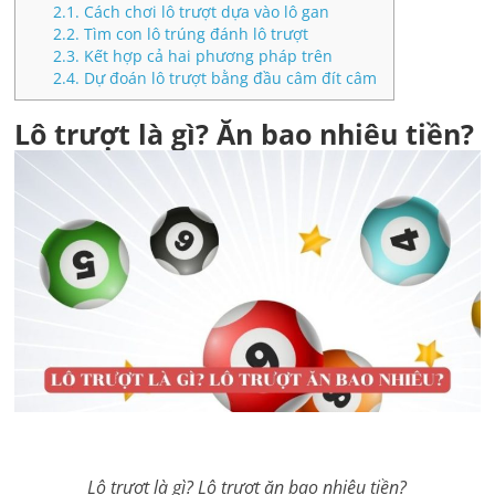
2.1.
Cách chơi lô trượt dựa vào lô gan
2.2.
Tìm con lô trúng đánh lô trượt
2.3.
Kết hợp cả hai phương pháp trên
2.4.
Dự đoán lô trượt bằng đầu câm đít câm
Lô trượt là gì? Ăn bao nhiêu tiền?
Lô trượt là gì? Lô trượt ăn bao nhiêu tiền?