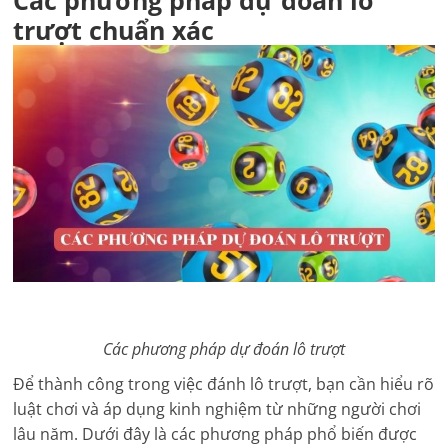
trượt chuẩn xác
Các phương pháp dự đoán lô trượt
Để thành công trong việc đánh lô trượt, bạn cần hiểu rõ
luật chơi và áp dụng kinh nghiệm từ những người chơi
lâu năm. Dưới đây là các phương pháp phổ biến được