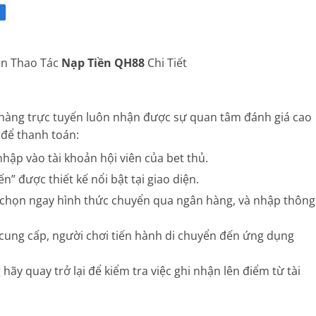
n Thao Tác
Nạp Tiền QH88
Chi Tiết
 hàng trực tuyến luôn nhận được sự quan tâm đánh giá cao
 để thanh toán:
hập vào tài khoản hội viên của bet thủ.
n” được thiết kế nổi bật tại giao diện.
n chọn ngay hình thức chuyển qua ngân hàng, và nhập thông
 cung cấp, người chơi tiến hành di chuyển đến ứng dụng
hãy quay trở lại để kiểm tra việc ghi nhận lên điểm từ tài