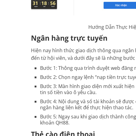
Hướng Dẫn Thực Hiệ
Ngân hàng trực tuyến
Hiện nay hình thức giao dịch thông qua ngân
đến từ hội viên, và dưới đây sẽ là những bước
Bước 1: Thông qua trình duyệt web đăng n
Bước 2: Chọn ngay lệnh “nạp tiền trực tuyế
Bước 3: Màn hình giao diện mới xuất hiệ
tin số tiền vào ô yêu cầu.
Bước 4: Nội dung và số tài khoản sẽ được
ngân hàng liên kết để thực hiện thao tác.
Bước 5: Ngay sau khi giao dịch thành công 
khoản QH88.
Thẻ cào điện thoại