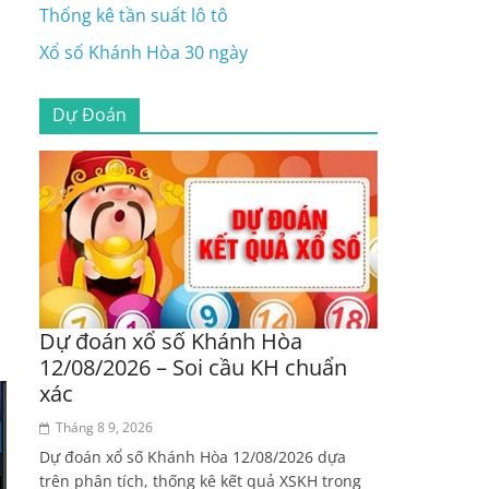
Thống kê tần suất lô tô
Xổ số Khánh Hòa 30 ngày
Dự Đoán
Dự đoán xổ số Khánh Hòa
12/08/2026 – Soi cầu KH chuẩn
xác
Tháng 8 9, 2026
Dự đoán xổ số Khánh Hòa 12/08/2026 dựa
trên phân tích, thống kê kết quả XSKH trong