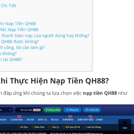
Chi Tiết
hi Nạp Tiền QH88
Việc Nạp Tiền QH88
ch thanh toán nạp của người dùng hay không?
g QH88 được không?
 công, tôi cần làm gì?
y không?
ản tại QH88?
Khi Thực Hiện Nạp Tiền QH88?
n đáp ứng khi chúng ta lựa chọn việc
nạp tiền QH88
như