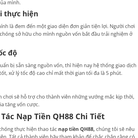
của mình.
hi thực hiện
nh là đem đến một giao diện đơn giản tiện lợi. Người chơi
h chóng sở hữu cho mình nguồn vốn bắt đầu trải nghiệm ở
ốc độ
uẩn bị sẵn sàng nguồn vốn, thì hiện nay hệ thống giao dịch
t, xử lý tốc độ cao chỉ mất thời gian tối đa là 5 phút.
n chơi sẽ hỗ trợ cho thành viên những vướng mắc kịp thời,
ia tăng vốn cược.
Tác Nạp Tiền QH88 Chi Tiết
chóng thực hiện thao tác
nạp tiền QH88,
chúng tôi sẽ nêu
iện. Tất cả thành viên hãy tham khảo để chắc chắn rằng có