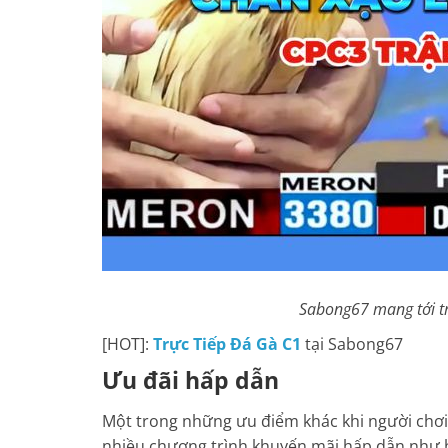
Sabong67 mang tới tr
[HOT]:
Trực Tiếp Đá Gà C1
tại Sabong67
Ưu đãi hấp dẫn
Một trong những ưu điểm khác khi người chơi 
nhiều chương trình khuyến mãi hấp dẫn như h