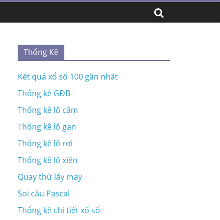
Thống Kê
Kết quả xổ số 100 gần nhất
Thống kê GĐB
Thống kê lô câm
Thống kê lô gan
Thống kê lô rơi
Thống kê lô xiên
Quay thử lấy may
Soi cầu Pascal
Thống kê chi tiết xổ số