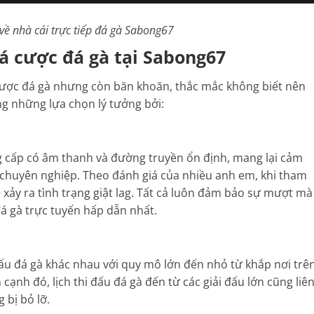
về nhà cái trực tiếp đá gà Sabong67
á cược đá gà tại Sabong67
ợc đá gà nhưng còn băn khoăn, thắc mắc không biết nên
ng những lựa chọn lý tưởng bởi:
g cấp có âm thanh và đường truyền ổn định, mang lại cảm
u chuyên nghiệp. Theo đánh giá của nhiều anh em, khi tham
xảy ra tình trạng giật lag. Tất cả luôn đảm bảo sự mượt mà
á gà trực tuyến hấp dẫn nhất.
ấu đá gà khác nhau với quy mô lớn đến nhỏ từ khắp nơi trê
cạnh đó, lịch thi đấu đá gà đến từ các giải đấu lớn cũng liê
 bị bỏ lỡ.