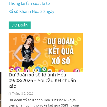
Thống kê tần suất lô tô
Xổ số Khánh Hòa 30 ngày
Dự Đoán
Dự đoán xổ số Khánh Hòa
09/08/2026 – Soi cầu KH chuẩn
xác
Tháng 8 5, 2026
Dự đoán xổ số Khánh Hòa 09/08/2026 dựa
trên phân tích, thống kê kết quả XSKH trong