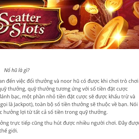
Nổ hũ là gì?
an đến việc đổi thưởng và noor hũ có được khi chơi trò chơi
 quỹ thưởng, quỹ thưởng tương ứng với số tiền đặt cược
đánh bạc, một phần nhỏ tiền đặt cược sẽ được khấu trừ và
ọi là Jackpot), toàn bộ số tiền thưởng sẽ thuộc về bạn. Nói
 hưởng lợi từ tất cả số tiền trong quỹ thưởng.
ưởng trực tiếp cũng thu hút được nhiều người chơi. Đây đượ
thế giới.