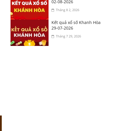
02-08-2026
Tháng 8 2, 2026
Kết quả xổ số Khanh Hòa
29-07-2026
Tháng 7 29, 2026