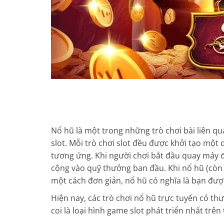
Nổ hũ là một trong những trò chơi bài liên qu
slot. Mỗi trò chơi slot đều được khởi tạo một
tương ứng. Khi người chơi bắt đầu quay máy 
cộng vào quỹ thưởng ban đầu. Khi nổ hũ (còn g
một cách đơn giản, nổ hũ có nghĩa là bạn được
Hiện nay, các trò chơi nổ hũ trực tuyến có th
coi là loại hình game slot phát triển nhất trên 