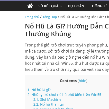
SỔ KẾT QUẢ
DỰ ĐOÁN
THỐNG KÊ
/
/
Trang chủ
Tổng Hợp
Nổ Hũ Là Gì? Hướng Dẫn Cách C
Nổ Hũ Là Gì? Hướng Dẫn C
Thưởng Khủng
Trong thế giới trò chơi trực tuyến phong phú,
mê cá cược. Bởi trò chơi đa dạng, tỷ lệ thưởn
dụng. Vậy bạn đã bao giờ nghe đến nổ hũ Win5
hot nhất tại nhà cái Win55, thu hút được sự q
hiểu thêm về trò chơi này qua bài viết sau đây
Contents
[
hide
]
1.
Nổ hũ là gì?
2.
Những trò chơi nổ hũ phổ biến trên Win55
2.1.
Slot Machine
2.2.
Nổ hũ thần tài