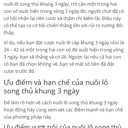
nuôi lô song thủ khung 3 ngày, chỉ cần một trong hai
con số xuất hiện trong vòng 3 ngày đó, người chơi đã có
cơ hội nhận lại tiền cược và thậm chí kiếm lãi. Điều này
có thể tạo ra cơ hội chiến thắng lớn với rủi ro tương đối
thấp.
Ví dụ, nếu bạn đặt cược nuôi lô cặp khung 3 ngày như là
24 – 42 và một trong hai con số đó xuất hiện trong vòng
3 ngày, bạn sẽ thắng và có lãi. Ngược lại nếu cả hai con
số bạn đã chọn không về, bạn sẽ mất số tiền đã đặt
cược trước đó.
Ưu điểm và hạn chế của nuôi lô
song thủ khung 3 ngày
Để làm rõ hơn về cách nuôi lô song thủ khung 3 ngày
hoạt động hãy cùng xem xét các điểm mạnh và hạn chế
của phương pháp này.
Ưu điểm vượt trội của nuôi lô song thủ