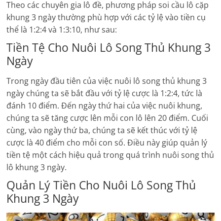
Theo các chuyên gia lô đề, phương pháp soi cầu lô cặp
khung 3 ngày thường phù hợp với các tỷ lệ vào tiền cụ
thể là 1:2:4 và 1:3:10, như sau:
Tiền Tệ Cho Nuôi Lô Song Thủ Khung 3
Ngày
Trong ngày đầu tiên của việc nuôi lô song thủ khung 3
ngày chúng ta sẽ bắt đầu với tỷ lệ cược là 1:2:4, tức là
đánh 10 điểm. Đến ngày thứ hai của việc nuôi khung,
chúng ta sẽ tăng cược lên mỗi con lô lên 20 điểm. Cuối
cùng, vào ngày thứ ba, chúng ta sẽ kết thúc với tỷ lệ
cược là 40 điểm cho mỗi con số. Điều này giúp quản lý
tiền tệ một cách hiệu quả trong quá trình nuôi song thủ
lô khung 3 ngày.
Quản Lý Tiền Cho Nuôi Lô Song Thủ
Khung 3 Ngày