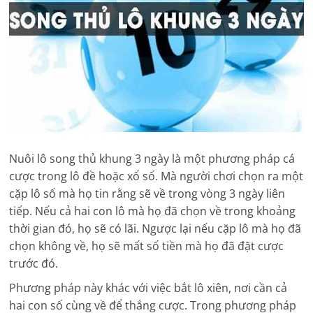
Nuôi lô song thủ khung 3 ngày là một phương pháp cá
cược trong lô đề hoặc xổ số. Mà người chơi chọn ra một
cặp lô số mà họ tin rằng sẽ về trong vòng 3 ngày liên
tiếp. Nếu cả hai con lô mà họ đã chọn về trong khoảng
thời gian đó, họ sẽ có lãi. Ngược lại nếu cặp lô mà họ đã
chọn không về, họ sẽ mất số tiền mà họ đã đặt cược
trước đó.
Phương pháp này khác với việc bắt lô xiên, nơi cần cả
hai con số cùng về để thắng cược. Trong phương pháp