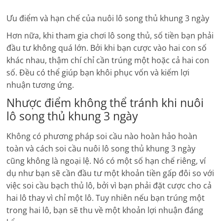
Ưu điểm và hạn chế của nuôi lô song thủ khung 3 ngày
Hơn nữa, khi tham gia chơi lô song thủ, số tiền bạn phải
đầu tư không quá lớn. Bởi khi bạn cược vào hai con số
khác nhau, thậm chí chỉ cần trúng một hoặc cả hai con
số. Đều có thể giúp bạn khôi phục vốn và kiếm lợi
nhuận tương ứng.
Nhược điểm không thể tránh khi nuôi
lô song thủ khung 3 ngày
Không có phương pháp soi cầu nào hoàn hảo hoàn
toàn và cách soi cầu nuôi lô song thủ khung 3 ngày
cũng không là ngoại lệ. Nó có một số hạn chế riêng, ví
dụ như bạn sẽ cần đầu tư một khoản tiền gấp đôi so với
việc soi cầu bạch thủ lô, bởi vì bạn phải đặt cược cho cả
hai lô thay vì chỉ một lô. Tuy nhiên nếu bạn trúng một
trong hai lô, bạn sẽ thu về một khoản lợi nhuận đáng