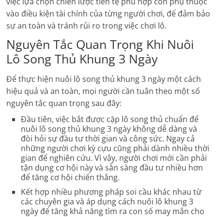
việc lựa chọn chiến lược tiền tệ phù hợp còn phụ thuộc
vào điều kiện tài chính của từng người chơi, để đảm bảo
sự an toàn và tránh rủi ro trong việc chơi lô.
Nguyên Tắc Quan Trọng Khi Nuôi
Lô Song Thủ Khung 3 Ngày
Để thực hiện nuôi lô song thủ khung 3 ngày một cách
hiệu quả và an toàn, mọi người cần tuân theo một số
nguyên tắc quan trọng sau đây:
Đầu tiên, việc bắt được cặp lô song thủ chuẩn để
nuôi lô song thủ khung 3 ngày không dễ dàng và
đòi hỏi sự đầu tư thời gian và công sức. Ngay cả
những người chơi kỳ cựu cũng phải dành nhiều thời
gian để nghiên cứu. Vì vậy, người chơi mới cần phải
tận dụng cơ hội này và sẵn sàng đầu tư nhiều hơn
để tăng cơ hội chiến thắng.
Kết hợp nhiều phương pháp soi cầu khác nhau từ
các chuyên gia và áp dụng cách nuôi lô khung 3
ngày để tăng khả năng tìm ra con số may mắn cho