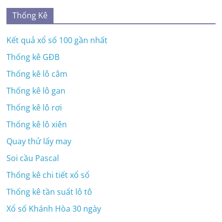
Thống Kê
Kết quả xổ số 100 gần nhất
Thống kê GĐB
Thống kê lô câm
Thống kê lô gan
Thống kê lô rơi
Thống kê lô xiên
Quay thử lấy may
Soi cầu Pascal
Thống kê chi tiết xổ số
Thống kê tần suất lô tô
Xổ số Khánh Hòa 30 ngày