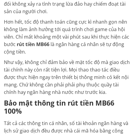
đối không xảy ra tình trạng lừa đảo hay chiếm đoạt tài
sản của người chơi.
Hơn hết, tốc độ thanh toán cũng cực kì nhanh gọn nên
không làm ảnh hưởng tới quá trình chơi game của hội
viên. Chỉ mất khoảng một vài phút sau khi thực hiện các
bước
rút tiền MB66
là ngân hàng cá nhân sẽ tự động
cộng tiền.
Như vậy, không chỉ đảm bảo về mặt tốc độ mà giao dịch
tài chính này còn rất tiện lợi. Mọi thao thao tác điều
được thực hiện ngay trên thiết bị thông minh có kết nội
mạng. Chứ không cần phải phải phụ thuộc quầy tài
chính hay ngân hàng nhà nước như trước kia.
Bảo mật thông tin rút tiền MB66
100%
Tất cả các thông tin cá nhân, số tài khoản ngân hàng và
lịch sử giao dịch đều được nhà cái mã hóa bằng công