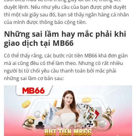
duyệt lệnh. Nếu như yêu cầu của bạn được phê duyệt
thì một vài giây sau đó, bạn sẽ thấy ngân hàng cá nhân
của mình được thông báo cộng tiền.
Những sai lầm hay mắc phải khi
giao dịch tại MB66
Có thể thấy rằng, các bước rút tiền MB66 khá đơn giản
mà ai cũng đều có thể làm theo. Nhưng có rất nhiều
người bị từ chối yêu cầu thanh toán bởi mắc phải
những sai lầm cơ bản sau: