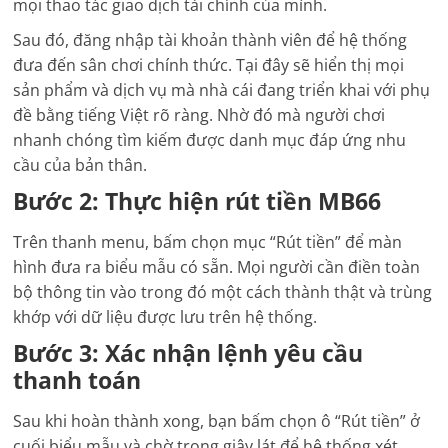
mọi thao tác giao dịch tài chính của mình.
Sau đó, đăng nhập tài khoản thành viên để hệ thống
đưa đến sân chơi chính thức. Tại đây sẽ hiển thị mọi
sản phẩm và dịch vụ mà nhà cái đang triển khai với phụ
đề bằng tiếng Việt rõ ràng. Nhờ đó mà người chơi
nhanh chóng tìm kiếm được danh mục đáp ứng nhu
cầu của bản thân.
Bước 2: Thực hiện rút tiền MB66
Trên thanh menu, bấm chọn mục “Rút tiền” để màn
hình đưa ra biểu mẫu có sẵn. Mọi người cần điền toàn
bộ thông tin vào trong đó một cách thành thật và trùng
khớp với dữ liệu được lưu trên hệ thống.
Bước 3: Xác nhận lệnh yêu cầu
thanh toán
Sau khi hoàn thành xong, bạn bấm chọn ô “Rút tiền” ở
cuối biểu mẫu và chờ trong giây lát để hệ thống xét