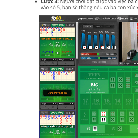
Cược 3:
Người chơi đặt cược vào việc ba 
vào số 5, bạn sẽ thắng nếu cả ba con xúc x