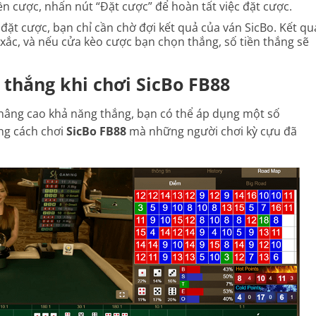
ền cược, nhấn nút “Đặt cược” để hoàn tất việc đặt cược.
 đặt cược, bạn chỉ cần chờ đợi kết quả của ván SicBo. Kết qu
xắc, và nếu cửa kèo cược bạn chọn thắng, số tiền thắng sẽ
i thắng khi chơi SicBo FB88
nâng cao khả năng thắng, bạn có thể áp dụng một số
ng cách chơi
SicBo FB88
mà những người chơi kỳ cựu đã