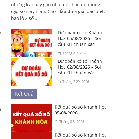
những kỳ quay gần nhất để chọn ra những
cặp số may mắn. Chốt đầu đuôi giải đặc biệt,
bao lô 2 số,...
o
Dự đoán xổ số Khánh
Hòa 05/08/2026 – Soi
cầu KH chuẩn xác
Tháng 8 2, 2026
Dự đoán xổ số Khánh
Hòa 02/08/2026 – Soi
cầu KH chuẩn xác
Tháng 7 29, 2026
Kết Quả
Kết quả xổ số Khanh Hòa
n
05-08-2026
Tháng 8 5, 2026
Kết quả xổ số Khanh Hòa