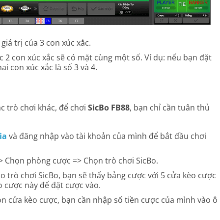
iá trị của 3 con xúc xắc.
c 2 con xúc xắc sẽ có mặt cùng một số. Ví dụ: nếu bạn đặt
i con xúc xắc là số 3 và 4.
c trò chơi khác, để chơi
SicBo FB88
, bạn chỉ cần tuân thủ
ia
và đăng nhập vào tài khoản của mình để bắt đầu chơi
> Chọn phòng cược => Chọn trò chơi SicBo.
o trò chơi SicBo, bạn sẽ thấy bảng cược với 5 cửa kèo cược
 cược này để đặt cược vào.
họn cửa kèo cược, bạn cần nhập số tiền cược của mình vào ô