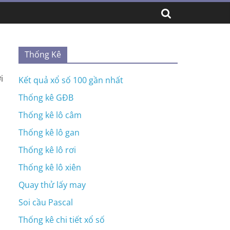
Thống Kê
i
Kết quả xổ số 100 gần nhất
Thống kê GĐB
Thống kê lô câm
Thống kê lô gan
Thống kê lô rơi
Thống kê lô xiên
Quay thử lấy may
Soi cầu Pascal
Thống kê chi tiết xổ số