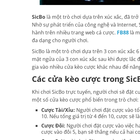
SicBo
là một trò chơi dựa trên xúc xắc, đã trở
Nhờ sự phát triển của công nghệ và Internet, 
hành trên nhiều trang web cá cược.
FB88
là m
đa dạng cho người chơi.
SicBo là một trò chơi dựa trên 3 con xúc xắc 
mặt ngửa của 3 con xúc xắc sau khi được lắc đ
gia vào nhiều cửa kèo cược khác nhau để nâng
Các cửa kèo cược trong Sic
Khi chơi SicBo trực tuyến, người chơi sẽ đặt 
một số cửa kèo cược phổ biến trong trò chơi:
Cược Tài/Xỉu:
Người chơi đặt cược vào tổn
10. Nếu tổng giá trị từ 4 đến 10, cược sẽ là
Cược Đôi:
Người chơi đặt cược vào việc ha
cược vào đôi 5, bạn sẽ thắng nếu cả hai co