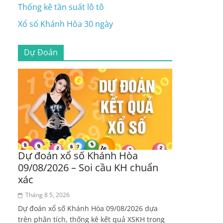
Thống kê tần suất lô tô
Xổ số Khánh Hòa 30 ngày
Dự Đoán
Dự đoán xổ số Khánh Hòa
09/08/2026 – Soi cầu KH chuẩn
xác
Tháng 8 5, 2026
Dự đoán xổ số Khánh Hòa 09/08/2026 dựa
trên phân tích, thống kê kết quả XSKH trong