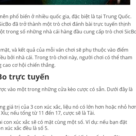
 nên phổ biến ở nhiều quốc gia, đặc biệt là tại Trung Quốc.
SicBo đã trở thành một trò chơi đánh bài trực tuyến thịnh
ột trong số những nhà cái hàng đầu cung cấp trò chơi SicB
6 mặt, và kết quả của mỗi ván chơi sẽ phụ thuộc vào điểm
ều bởi nhà cái. Trong trò chơi này, người chơi có thể tham
 cao cơ hội chiến thắng.
Bo trực tuyến
cược vào một trong những cửa kèo cược có sẵn. Dưới đây là
g giá trị của 3 con xúc xắc, liệu nó có lớn hơn hoặc nhỏ hơ
 Xỉu; nếu tổng từ 11 đến 17, cược sẽ là Tài.
i con xúc xắc sẽ có mặt cùng một số. Ví dụ: nếu bạn đặt
n xúc xắc đều là số 5.