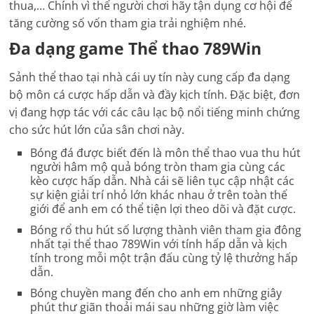
thua,… Chính vì thế người chơi hãy tận dụng cơ hội để
tăng cường số vốn tham gia trải nghiệm nhé.
Đa dạng game Thể thao 789Win
Sảnh thể thao tại nhà cái uy tín này cung cấp đa dạng
bộ môn cá cược hấp dẫn và đầy kịch tính. Đặc biệt, đơn
vị đang hợp tác với các câu lạc bộ nổi tiếng minh chứng
cho sức hút lớn của sân chơi này.
Bóng đá được biết đến là môn thể thao vua thu hút
người hâm mộ quả bóng tròn tham gia cùng các
kèo cược hấp dẫn. Nhà cái sẽ liên tục cập nhật các
sự kiện giải trí nhỏ lớn khác nhau ở trên toàn thế
giới để anh em có thể tiện lợi theo dõi và đặt cược.
Bóng rổ thu hút số lượng thành viên tham gia đông
nhất tại thể thao 789Win với tính hấp dẫn và kịch
tính trong mỗi một trận đấu cùng tỷ lệ thưởng hấp
dẫn.
Bóng chuyền mang đến cho anh em những giây
phút thư giãn thoải mái sau những giờ làm việc