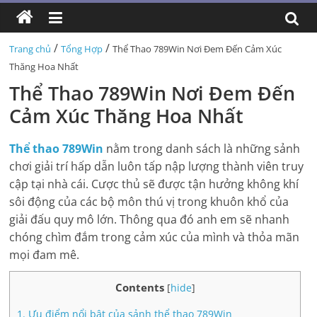
/
/
Trang chủ
Tổng Hợp
Thể Thao 789Win Nơi Đem Đến Cảm Xúc
Thăng Hoa Nhất
Thể Thao 789Win Nơi Đem Đến
Cảm Xúc Thăng Hoa Nhất
Thể thao 789Win
nằm trong danh sách là những sảnh
chơi giải trí hấp dẫn luôn tấp nập lượng thành viên truy
cập tại nhà cái. Cược thủ sẽ được tận hưởng không khí
sôi động của các bộ môn thú vị trong khuôn khổ của
giải đấu quy mô lớn. Thông qua đó anh em sẽ nhanh
chóng chìm đắm trong cảm xúc của mình và thỏa mãn
mọi đam mê.
Contents
[
hide
]
1.
Ưu điểm nổi bật của sảnh thể thao 789Win