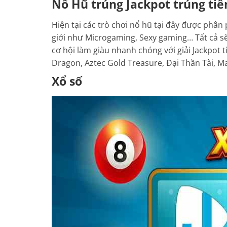
Nổ Hũ trúng Jackpot trúng tiề
Hiện tại các trò chơi nổ hũ tại đây được phâ
giới như Microgaming, Sexy gaming… Tất cả sẽ
cơ hội làm giàu nhanh chóng với giải Jackpot t
Dragon, Aztec Gold Treasure, Đại Thần Tài, 
Xổ số