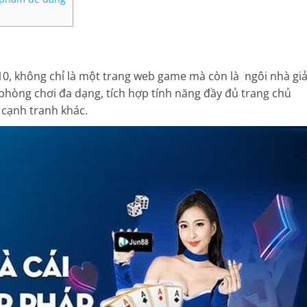
0, không chỉ là một trang web game mà còn là ngôi nhà giả
ị phòng chơi đa dạng, tích hợp tính năng đầy đủ trang chủ
 cạnh tranh khác.