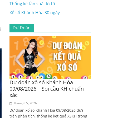
Thống kê tần suất lô tô
Xổ số Khánh Hòa 30 ngày
Dự Đoán
i
Dự đoán xổ số Khánh Hòa
09/08/2026 – Soi cầu KH chuẩn
xác
Tháng 8 5, 2026
Dự đoán xổ số Khánh Hòa 09/08/2026 dựa
trên phân tích, thống kê kết quả XSKH trong