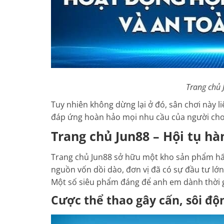
Trang chủ 
Tuy nhiên không dừng lại ở đó, sân chơi này l
đáp ứng hoàn hảo mọi nhu cầu của người chơi
Trang chủ Jun88 – Hội tụ h
Trang chủ Jun88 sở hữu một kho sản phẩm hấp 
nguồn vốn dồi dào, đơn vị đã có sự đầu tư lớ
Một số siêu phẩm đáng để anh em dành thời g
Cược thể thao gây cấn, sôi độ