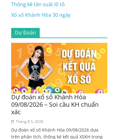
Thống kê tần suất lô tô
Xổ số Khánh Hòa 30 ngày
Dự Đoán
Dự đoán xổ số Khánh Hòa
09/08/2026 – Soi cầu KH chuẩn
xác
Tháng 8 5, 2026
Dự đoán xổ số Khánh Hòa 09/08/2026 dựa
trên phân tích, thống kê kết quả XSKH trong