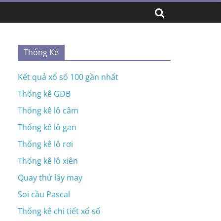
Thống Kê
Kết quả xổ số 100 gần nhất
Thống kê GĐB
Thống kê lô câm
Thống kê lô gan
Thống kê lô rơi
Thống kê lô xiên
Quay thử lấy may
Soi cầu Pascal
Thống kê chi tiết xổ số