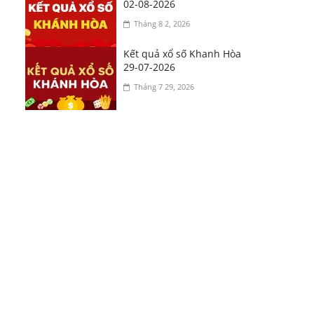
02-08-2026
Tháng 8 2, 2026
Kết quả xổ số Khanh Hòa
29-07-2026
Tháng 7 29, 2026