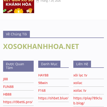
Tháng 7 29, 2026
Về Chúng Tôi
XOSOKHANHHOA.NET
Được Quan
Danh Mục
Liên Hệ
Tâm
HAY88
xôi lạc tv
J88
98win
xoilac
FUN88
F168
xoilac tv
HB88
https://shbet.blue/
https://play789clu
https://i9bet6.pro/
b.blog/