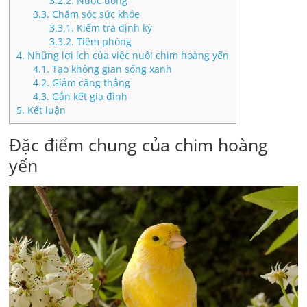
3.2.2.
Nước uống
3.3.
Chăm sóc sức khỏe
3.3.1.
Kiểm tra định kỳ
3.3.2.
Tiêm phòng
4.
Những lợi ích của việc nuôi chim hoàng yến
4.1.
Tạo không gian sống xanh
4.2.
Giảm căng thẳng
4.3.
Gắn kết gia đình
5.
Kết luận
Đặc điểm chung của chim hoàng
yến