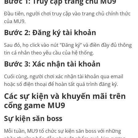
Bước 1: Truy cập trang chủ MU9
Đầu tiên, người chơi truy cập vào trang chủ chính thức
của MU9.
Bước 2: Đăng ký tài khoản
Sau đó, họ click vào nút “Đăng ký” và điền đầy đủ thông
tin cá nhân theo yêu cầu của hệ thống.
Bước 3: Xác nhận tài khoản
Cuối cùng, người chơi xác nhận tài khoản qua email
hoặc số điện thoại để hoàn tất quá trình đăng ký.
Các sự kiện và khuyến mãi trên
cổng game MU9
Sự kiện săn boss
Mỗi tuần, MU9 tổ chức sự kiện săn boss với những