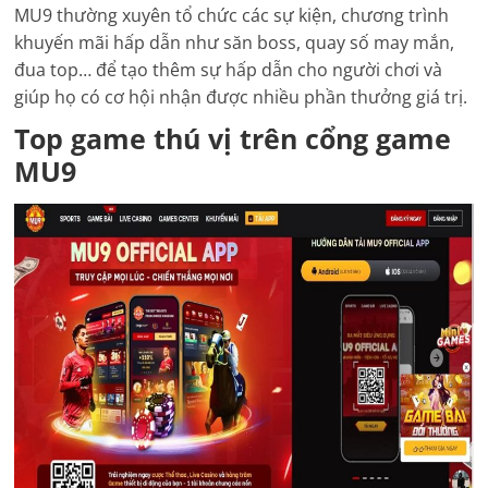
MU9 thường xuyên tổ chức các sự kiện, chương trình
khuyến mãi hấp dẫn như săn boss, quay số may mắn,
đua top… để tạo thêm sự hấp dẫn cho người chơi và
giúp họ có cơ hội nhận được nhiều phần thưởng giá trị.
Top game thú vị trên cổng game
MU9