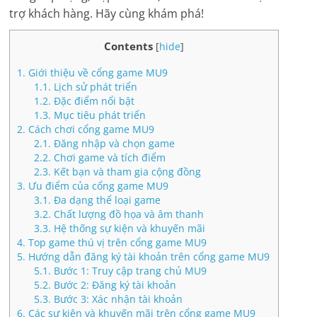
trợ khách hàng. Hãy cùng khám phá!
Contents
[
hide
]
1.
Giới thiệu về cổng game MU9
1.1.
Lịch sử phát triển
1.2.
Đặc điểm nổi bật
1.3.
Mục tiêu phát triển
2.
Cách chơi cổng game MU9
2.1.
Đăng nhập và chọn game
2.2.
Chơi game và tích điểm
2.3.
Kết bạn và tham gia cộng đồng
3.
Ưu điểm của cổng game MU9
3.1.
Đa dạng thể loại game
3.2.
Chất lượng đồ họa và âm thanh
3.3.
Hệ thống sự kiện và khuyến mãi
4.
Top game thú vị trên cổng game MU9
5.
Hướng dẫn đăng ký tài khoản trên cổng game MU9
5.1.
Bước 1: Truy cập trang chủ MU9
5.2.
Bước 2: Đăng ký tài khoản
5.3.
Bước 3: Xác nhận tài khoản
6.
Các sự kiện và khuyến mãi trên cổng game MU9