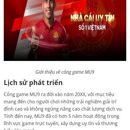
Giới thiệu về cổng game MU9
Lịch sử phát triển
Cổng game MU9 ra đời vào năm 20XX, với mục tiêu
mang đến cho người chơi những trải nghiệm giải trí
đỉnh cao và không ngừng nâng cao chất lượng dịch vụ.
Tính đến nay, MU9 đã có hơn 5 năm hoạt động trong
lĩnh vực game trực tuyến, xây dựng uy tín và thương