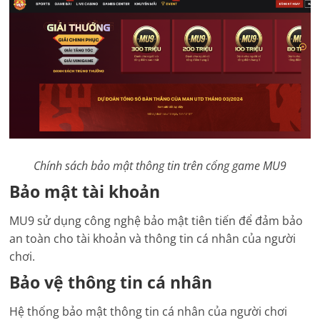
Chính sách bảo mật thông tin trên cổng game MU9
Bảo mật tài khoản
MU9 sử dụng công nghệ bảo mật tiên tiến để đảm bảo
an toàn cho tài khoản và thông tin cá nhân của người
chơi.
Bảo vệ thông tin cá nhân
Hệ thống bảo mật thông tin cá nhân của người chơi