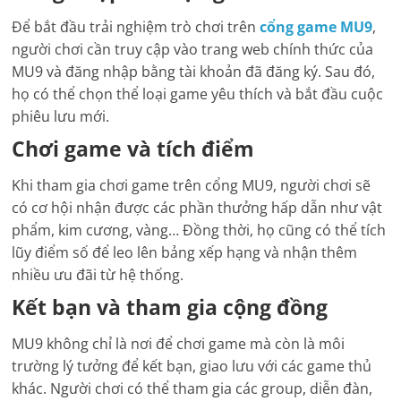
Để bắt đầu trải nghiệm trò chơi trên
cổng game MU9
,
người chơi cần truy cập vào trang web chính thức của
MU9 và đăng nhập bằng tài khoản đã đăng ký. Sau đó,
họ có thể chọn thể loại game yêu thích và bắt đầu cuộc
phiêu lưu mới.
Chơi game và tích điểm
Khi tham gia chơi game trên cổng MU9, người chơi sẽ
có cơ hội nhận được các phần thưởng hấp dẫn như vật
phẩm, kim cương, vàng… Đồng thời, họ cũng có thể tích
lũy điểm số để leo lên bảng xếp hạng và nhận thêm
nhiều ưu đãi từ hệ thống.
Kết bạn và tham gia cộng đồng
MU9 không chỉ là nơi để chơi game mà còn là môi
trường lý tưởng để kết bạn, giao lưu với các game thủ
khác. Người chơi có thể tham gia các group, diễn đàn,