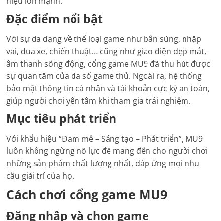
hiệu lớn mạnh.
Đặc điểm nổi bật
Với sự đa dạng về thể loại game như bắn súng, nhập
vai, đua xe, chiến thuật… cũng như giao diện đẹp mắt,
âm thanh sống động, cổng game MU9 đã thu hút được
sự quan tâm của đa số game thủ. Ngoài ra, hệ thống
bảo mật thông tin cá nhân và tài khoản cực kỳ an toàn,
giúp người chơi yên tâm khi tham gia trải nghiệm.
Mục tiêu phát triển
Với khẩu hiệu “Đam mê – Sáng tạo – Phát triển”, MU9
luôn không ngừng nỗ lực để mang đến cho người chơi
những sản phẩm chất lượng nhất, đáp ứng mọi nhu
cầu giải trí của họ.
Cách chơi cổng game MU9
Đăng nhập và chọn game