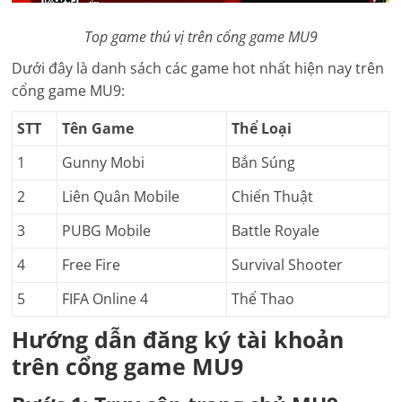
Top game thú vị trên cổng game MU9
Dưới đây là danh sách các game hot nhất hiện nay trên
cổng game MU9:
STT
Tên Game
Thể Loại
1
Gunny Mobi
Bắn Súng
2
Liên Quân Mobile
Chiến Thuật
3
PUBG Mobile
Battle Royale
4
Free Fire
Survival Shooter
5
FIFA Online 4
Thể Thao
Hướng dẫn đăng ký tài khoản
trên cổng game MU9