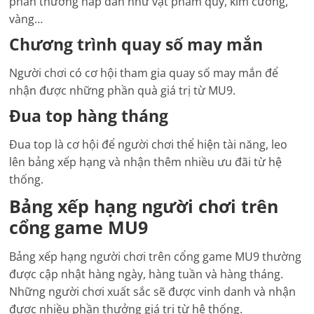
phần thưởng hấp dẫn như vật phẩm quý, kim cương,
vàng…
Chương trình quay số may mắn
Người chơi có cơ hội tham gia quay số may mắn để
nhận được những phần quà giá trị từ MU9.
Đua top hàng tháng
Đua top là cơ hội để người chơi thể hiện tài năng, leo
lên bảng xếp hạng và nhận thêm nhiều ưu đãi từ hệ
thống.
Bảng xếp hạng người chơi trên
cổng game MU9
Bảng xếp hạng người chơi trên cổng game MU9 thường
được cập nhật hàng ngày, hàng tuần và hàng tháng.
Những người chơi xuất sắc sẽ được vinh danh và nhận
được nhiều phần thưởng giá trị từ hệ thống.