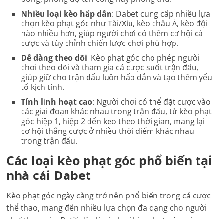
Nhiều loại kèo hấp dẫn
: Dabet cung cấp nhiều lựa
chọn kèo phạt góc như Tài/Xỉu, kèo châu Á, kèo đội
nào nhiều hơn, giúp người chơi có thêm cơ hội cá
cược và tùy chỉnh chiến lược chơi phù hợp.
Dễ dàng theo dõi
: Kèo phạt góc cho phép người
chơi theo dõi và tham gia cá cược suốt trận đấu,
giúp giữ cho trận đấu luôn hấp dẫn và tạo thêm yếu
tố kịch tính.
Tính linh hoạt cao
: Người chơi có thể đặt cược vào
các giai đoạn khác nhau trong trận đấu, từ kèo phạt
góc hiệp 1, hiệp 2 đến kèo theo thời gian, mang lại
cơ hội thắng cược ở nhiều thời điểm khác nhau
trong trận đấu.
Các loại kèo phạt góc phổ biến tại
nhà cái Dabet
Kèo phạt góc ngày càng trở nên phổ biến trong cá cược
thể thao, mang đến nhiều lựa chọn đa dạng cho người