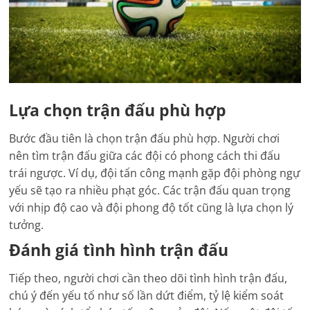
Lựa chọn trận đấu phù hợp
Bước đầu tiên là chọn trận đấu phù hợp. Người chơi
nên tìm trận đấu giữa các đội có phong cách thi đấu
trái ngược. Ví dụ, đội tấn công mạnh gặp đội phòng ngự
yếu sẽ tạo ra nhiều phạt góc. Các trận đấu quan trọng
với nhịp độ cao và đội phong độ tốt cũng là lựa chọn lý
tưởng.
Đánh giá tình hình trận đấu
Tiếp theo, người chơi cần theo dõi tình hình trận đấu,
chú ý đến yếu tố như số lần dứt điểm, tỷ lệ kiểm soát