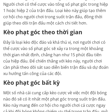
Người chơi có thể cược vào tổng số phạt góc trong hiệp
1 hoặc hiệp 2 của trận đấu. Loại kèo này giúp tạo thêm
cơ hội cho người chơi trong suốt trận đấu, đồng thời
giúp theo dõi trận đấu một cách chi tiết hơn.
Kèo phạt góc theo thời gian
Đây là loại kèo độc đáo và khá thú vị, nơi người chơi có
thể cược vào số phạt góc sẽ xảy ra trong một khoảng
thời gian nhất định, chẳng hạn như 15 phút đầu tiên
của hiệp đấu. Để chiến thắng với kèo này, người chơi
cần phải theo dõi sát sao diễn biến trận đấu và dự đoán
xu hướng tấn công của các đội.
Kèo phạt góc bất kỳ
Một số nhà cái cung cấp kèo cược về việc một đội bóng
nào đó sẽ có ít nhất một phạt góc trong suốt trận đấu.
Kèo này mang đến cơ hội cho người chơi cá cược ngay
cả khi đội bóng không chiếm ưu thế trong trận đấu, mở