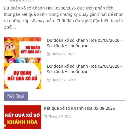
Tháng 8 5, 2026
Dự đoán xổ số Khánh Hòa 09/08/2026 dựa trên phân tích,
thống kê kết quả XSKH trong những kỳ quay gần nhất để chọn
ra những cặp số may mắn. Chốt đầu đuôi giải đặc biệt, bao lô
2 số,...
Dự đoán xổ số Khánh Hòa 05/08/2026 –
Soi cầu KH chuẩn xác
Tháng 8 2, 2026
Dự đoán xổ số Khánh Hòa 02/08/2026 –
Soi cầu KH chuẩn xác
Tháng 7 29, 2026
Kết Quả
Kết quả xổ số Khanh Hòa 05-08-2026
Tháng 8 5, 2026