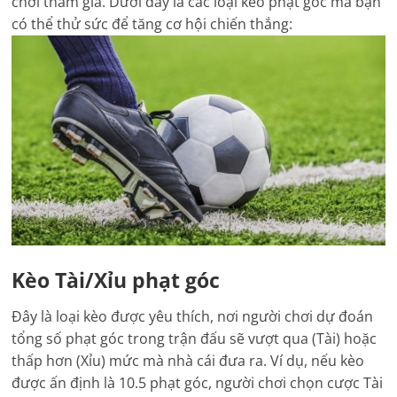
chơi tham gia. Dưới đây là các loại kèo phạt góc mà bạn
có thể thử sức để tăng cơ hội chiến thắng:
Kèo Tài/Xỉu phạt góc
Đây là loại kèo được yêu thích, nơi người chơi dự đoán
tổng số phạt góc trong trận đấu sẽ vượt qua (Tài) hoặc
thấp hơn (Xỉu) mức mà nhà cái đưa ra. Ví dụ, nếu kèo
được ấn định là 10.5 phạt góc, người chơi chọn cược Tài