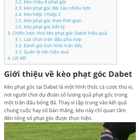
2.2.
Kèo châu Á phạt góc
2.3.
Kèo phạt góc đội nào nhiều hơn
2.4.
Kèo hiệp 1/hiệp 2
2.5.
Kèo phạt góc theo thời gian
2.6.
Kèo phạt góc bất kỳ
3.
Chiến lược chơi kèo phạt góc Dabet hiệu quả
3.1.
Lựa chọn trận đấu phù hợp
3.2.
Đánh giá tình hình trận đấu
3.3.
Quản lý vốn hiệu quả
4.
Lời kết
Giới thiệu về kèo phạt góc Dabet
Kèo phạt góc tại Dabet là một hình thức cá cược thú vị,
nơi người chơi dự đoán số lượng quả phạt góc trong
một trận đấu bóng đá. Thay vì tập trung vào kết quả
chung cuộc hay số bàn thắng, kèo này chỉ quan tâm
đến tổng số phạt góc được thực hiện.